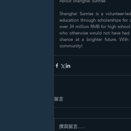
About Shanghai Sunrise
Shanghai Sunrise is a volunteer-led
education through scholarships for 
over 34 million RMB for high school 
who otherwise would not have had th
chance at a brighter future. With
community!
留言
撰寫留言......